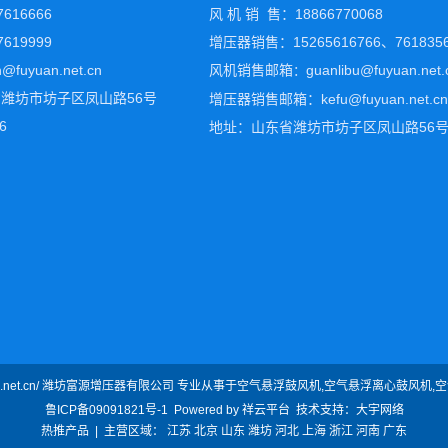
616666
风 机 销 售：18866770068
619999
增压器销售：15265616766、761835
fuyuan.net.cn
风机销售邮箱
guanlibu@fuyuan.net.
：
潍坊市坊子区凤山路56号
增压器销售邮箱：kefu@fuyuan.net.cn
6
地址：山东省潍坊市坊子区凤山路56
.fuyuan.net.cn/ 潍坊富源增压器有限公司 专业从事于
空气悬浮鼓风机
,
空气悬浮离心鼓风机
,
空
鲁ICP备09091821号-1
Powered by
祥云平台
技术支持：
大宇网络
热推产品
| 主营区域：
江苏
北京
山东
潍坊
河北
上海
浙江
河南
广东