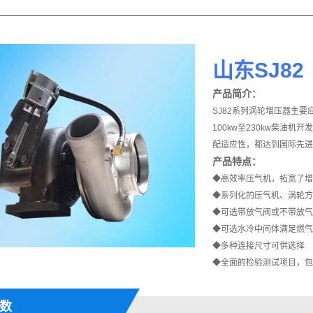
山东SJ82
产品简介：
SJ82系列涡轮增压器主
100kw至230kw柴油
配适应性，都达到国际先进
产品特点：
◆高效率压气机，拓宽了增
◆系列化的压气机、涡轮方
◆可选带放气阀或不带放气
◆可选水冷中间体满足燃气
◆多种连接尺寸可供选择
◆全面的检验测试项目，包
数