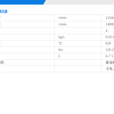
增压器
速
r/min
12500
速
r/min
14000
4
量
kg/s
0.02-0
度
℃
650
kw
110-2
L
6-7.5
机
柴油机
卡车、