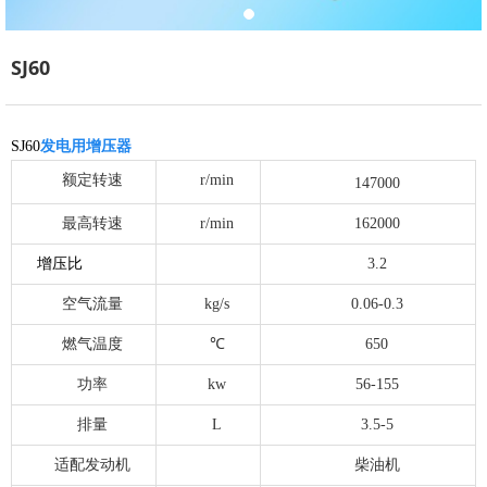
SJ60
SJ60
发电用增压器
额定转速
r/min
147000
最高转速
r/min
162000
增压比
3.2
空气流量
kg/s
0.06-0.3
燃气温度
℃
650
功率
kw
56-155
排量
L
3.5-5
适配发动机
柴油机